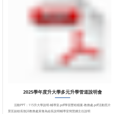
2025學年度升大學多元升學管道說明會
活動PPT：115升大學說明-輔導室.pdf學習歷程檔案-教務處.pdf活動照片
景匡副校長致詞教務處黃墩為組長說明輔導室簡慧嫻主任說明