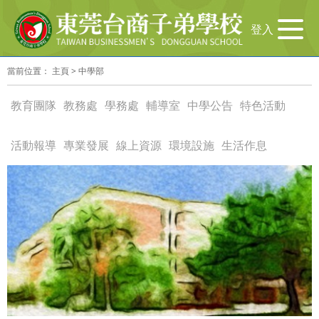
导
登入
航
切
當前位置：
主頁
>
中學部
换
教育團隊
教務處
學務處
輔導室
中學公告
特色活動
活動報導
專業發展
線上資源
環境設施
生活作息