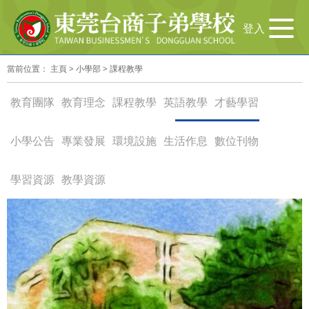
导
登入
航
切
當前位置：
主頁
>
小學部
>
課程教學
换
教育團隊
教育理念
課程教學
英語教學
才藝學習
小學公告
專業發展
環境設施
生活作息
數位刊物
學習資源
教學資源