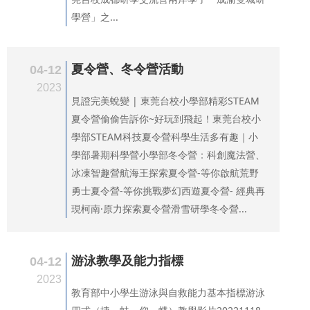
學營」之...
夏令營、冬令營活動
04-12
2023
見證完美蛻變 | 東莞台校小學部精彩STEAM
夏令營偷偷告訴你~好玩到飛起！東莞台校小
學部STEAM科技夏令營科學生活多有趣｜小
學部暑期科學營小學部冬令營：科創魔法營、
冰凍智趣營航海王探索夏令營-等你啟航荒野
勇士夏令營-等你挑戰夢幻西遊夏令營- 經典再
現柯南·原力探索夏令營滑雪研學冬令營...
游泳教學及能力指標
04-12
2023
教育部中小學生游泳與自救能力基本指標游泳