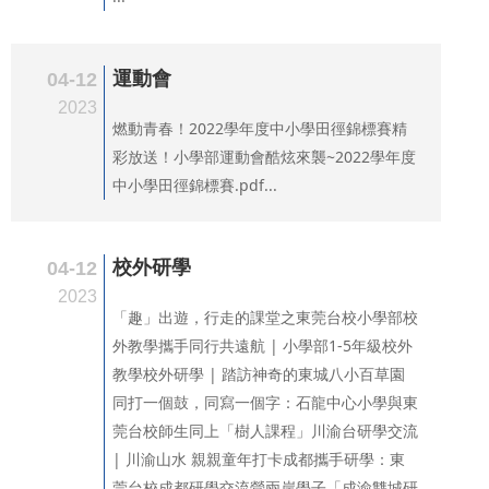
運動會
04-12
2023
燃動青春！2022學年度中小學田徑錦標賽精
彩放送！小學部運動會酷炫來襲~2022學年度
中小學田徑錦標賽.pdf...
校外研學
04-12
2023
「趣」出遊，行走的課堂之東莞台校小學部校
外教學攜手同行共遠航 | 小學部1-5年級校外
教學校外研學 | 踏訪神奇的東城八小百草園
同打一個鼓，同寫一個字：石龍中心小學與東
莞台校師生同上「樹人課程」川渝台研學交流
| 川渝山水 親親童年打卡成都攜手研學：東
莞台校成都研學交流營兩岸學子「成渝雙城研