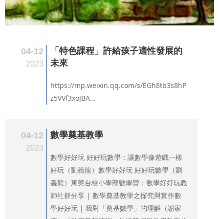
「特色課程」許給孩子適性發展的
04-12
未來
2023
https://mp.weixin.qq.com/s/EGh8tb3s8hP
z5VVf3xoJBA...
數學奠基教學
04-12
2023
數學好好玩 好好玩數學：讓數學像遊戲一樣
好玩（劉義龍）數學好好玩 好好玩數學（劉
義龍）東莞台校小學部數學營：數學好好玩教
師社群分享 | 數學奠基教學之探究與實作數
學好好玩 | 我對「奠基數學」的理解（謝家