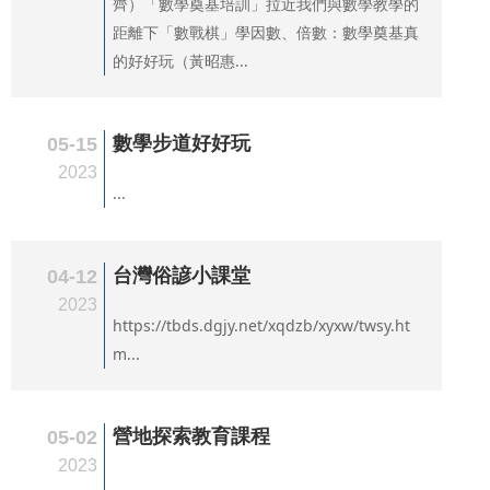
齊）「數學奠基培訓」拉近我們與數學教學的
距離下「數戰棋」學因數、倍數：數學奠基真
的好好玩（黃昭惠...
數學步道好好玩
05-15
2023
...
台灣俗諺小課堂
04-12
2023
https://tbds.dgjy.net/xqdzb/xyxw/twsy.ht
m...
營地探索教育課程
05-02
2023
...