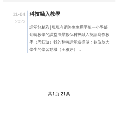
科技融入教學
11-04
2023
課堂好精彩|班班有網路生生用平板—小學部
翻轉教學的課堂風景數位科技融入英語寫作教
學（周鈺璇）我的翻轉課堂這樣做：數位放大
學生的學習動機（王雅婷）...
共
1
页
21
条