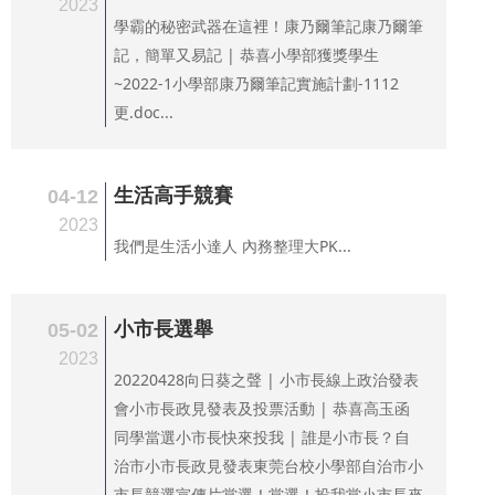
2023
學霸的秘密武器在這裡！康乃爾筆記康乃爾筆
記，簡單又易記 | 恭喜小學部獲獎學生
~2022-1小學部康乃爾筆記實施計劃-1112
更.doc...
生活高手競賽
04-12
2023
我們是生活小達人 內務整理大PK...
小市長選舉
05-02
2023
20220428向日葵之聲 | 小市長線上政治發表
會小市長政見發表及投票活動 | 恭喜高玉函
同學當選小市長快來投我 | 誰是小市長？自
治市小市長政見發表東莞台校小學部自治市小
市長競選宣傳片當選！當選！投我當小市長來