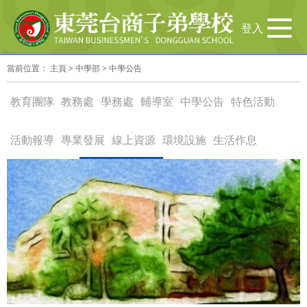
导
登入
航
切
當前位置：
主頁
>
中學部
>
中學公告
换
教育團隊
教務處
學務處
輔導室
中學公告
特色活動
活動報導
專業發展
線上資源
環境設施
生活作息