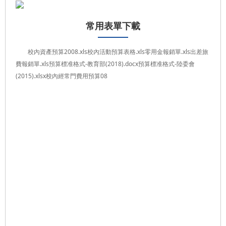
常用表單下載
校內資產預算2008.xls校內活動預算表格.xls零用金報銷單.xls出差旅
費報銷單.xls預算標准格式-教育部(2018).docx預算標准格式-陸委會
(2015).xlsx校內經常門費用預算08