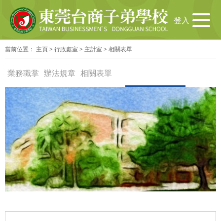
导
登入
航
切
當前位置：
主頁
>
行政處室
>
主計室
>
相關表單
换
業務職掌
辦法規章
相關表單