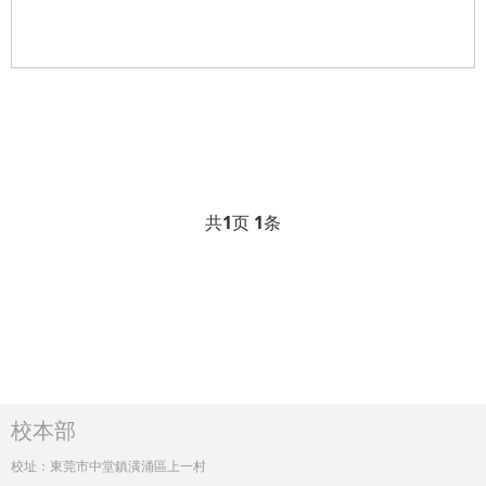
共
1
页
1
条
校本部
校址：東莞市中堂鎮潢涌區上一村