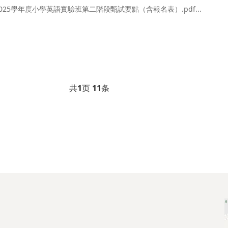
2025學年度小學英語實驗班第二階段甄試要點（含報名表）.pdf...
共
1
页
11
条