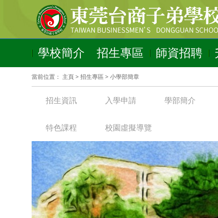
學校簡介
招生專區
師資招聘
當前位置：
主頁
>
招生專區
>
小學部簡章
招生資訊
入學申請
學部簡介
特色課程
校園虛擬導覽