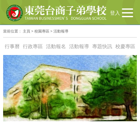
导
登入
航
切
當前位置：
主頁
>
校園專區
>
活動報導
换
行事曆
行政專區
活動報名
活動報導
專題快訊
校慶專區