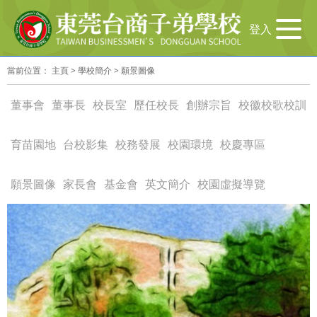
导
登入
航
切
當前位置：
主頁
>
學校簡介
>
願景圖像
换
董事會
董事長
校長室
歷任校長
創辦宗旨
校徽校歌校訓
育苗園地
台校影集
校務發展
校園環境
校慶專區
願景圖像
家長會
基金會
英文簡介
校園虛擬導覽