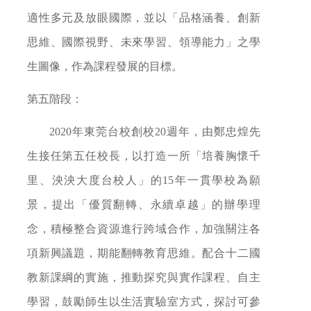
適性多元及放眼國際，並以「品格涵養、創新
思維、國際視野、未來學習、領導能力」之學
生圖像，作為課程發展的目標。
第五階段：
2020
年東莞台校創校
20
週年，由鄭忠煌先
生接任第五任校長，以打造一所「培養胸懷千
里、泱泱大度台校人」的
15
年一貫學校為願
景，提出「優質翻轉、永續卓越」的辦學理
念，積極整合資源進行跨域合作，加強關注各
項新興議題，期能翻轉教育思維。配合十二國
教新課綱的實施，推動探究與實作課程、自主
學習，鼓勵師生以生活實驗室方式，探討可參