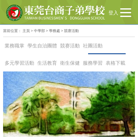
导
登入
航
切
當前位置：
主頁
>
中學部
>
學務處
>
競赛活動
换
業務職掌
學生自治團體
競赛活動
社團活動
多元學習活動
生活教育
衛生保健
服務學習
表格下載